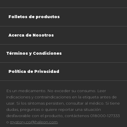
Folletos de productos
Acerca de Nosotros
Términos y Condiciones
Política de Privacidad
Es un medicamento. No exceder su consumo. Leer
indicaciones y contraindicaciones en la etiqueta antes de
usar. Si los síntomas persisten, consultar al médico. Si tiene
dudas, preguntas o quiere reportar una situación
desfavorable con el producto, contáctenos 018000-127333
o
mystory.co@haleon.com
.