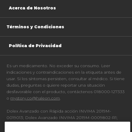
Acerca de Nosotros
Términos y Condiciones
Política de Privacidad
Es un medicamento. No exceder su consumo. Leer
indicaciones y contraindicaciones en la etiqueta antes de
usar. Si los síntomas persisten, consultar al médico. Si tiene
dudas, preguntas o quiere reportar una situación
desfavorable con el producto, contáctenos 018000-127333
o
mystory.co@haleon.com
.
Dolex Avanzado con Rápida acción INVIMA 2019M-
0019013; Dolex Avanzado INVIMA 2019M-0009802-R1;
Dolex ActivGel INVIMA 2019M-0014206-R1; Dolex Forte
NF INVIMA 2020M-0015905-R1; Dolex Bebés Jarabe