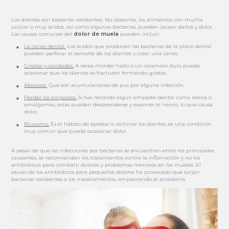
Los dientes son bastante resistentes. No obstante, los alimentos con mucha
azúcar o muy ácidos, así como algunas bacterias, pueden causar daños y dolor.
Las causas comunes del
dolor de muela
pueden incluir:
La caries dental.
Los ácidos que producen las bacterias de la placa dental
pueden perforar el esmalte de los dientes y crear una caries.
Grietas y cavidades.
A veces morder hielo o un caramelo duro puede
ocasionar que los dientes se fracturen formando grietas.
Abscesos.
Que son acumulaciones de pus por alguna infección.
Perder los empastes.
Si has recibido algún empaste dental como resina o
amalgamas, estas pueden desprenderse y exponer al nervio, lo que causa
dolor.
Bruxismo.
Es el hábito de apretar o rechinar los dientes, es una condición
muy común que puede ocasionar dolor.
A pesar de que las infecciones por bacterias se encuentran entre los principales
causantes, se recomiendan los tratamientos contra la inflamación y no los
antibióticos para combatir dolores y problemas menores en las muelas. El
abuso de los antibióticos para pequeños dolores ha provocado que surjan
bacterias resistentes a los medicamentos, empeorando el problema.