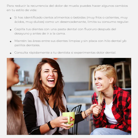
Para reducir la recurrencia del dolor de muela puedes hacer algunos cambios
en tu estilo de vida:
Si has identificado ciertos alimentos o bebidas (muy fríos o calientes, muy
ácidos, muy dulces) como un desencadenante, limita su consumo regular.
Cepilla tus dientes con una pasta dental con fluoruro después del
desayuno y antes de ir a la cama.
Mantén las áreas entre sus dientes limpias y sin placa con hilo dental y/o
palillos dentales.
Consulta rápidamente a tu dentista si experimentas dolor dental.