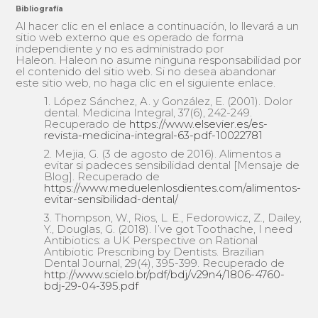
Bibliografía
Al hacer clic en el enlace a continuación, lo llevará a un
sitio web externo que es operado de forma
independiente y no es administrado por
Haleon. Haleon no asume ninguna responsabilidad por
el contenido del sitio web. Si no desea abandonar
este sitio web, no haga clic en el siguiente enlace.
1. López Sánchez, A. y González, E. (2001). Dolor
dental. Medicina Integral, 37(6), 242-249.
Recuperado de
https://www.elsevier.es/es-
revista-medicina-integral-63-pdf-10022781
2. Mejia, G. (3 de agosto de 2016). Alimentos a
evitar si padeces sensibilidad dental [Mensaje de
Blog]. Recuperado de
https://www.meduelenlosdientes.com/alimentos-
evitar-sensibilidad-dental/
3. Thompson, W., Rios, L. E., Fedorowicz, Z., Dailey,
Y., Douglas, G. (2018). I’ve got Toothache, I need
Antibiotics: a UK Perspective on Rational
Antibiotic Prescribing by Dentists. Brazilian
Dental Journal, 29(4), 395-399. Recuperado de
http://www.scielo.br/pdf/bdj/v29n4/1806-4760-
bdj-29-04-395.pdf