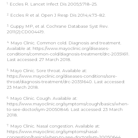
1.
Eccles R. Lancet Infect Dis 2005;5:718–25.
2.
Eccles R et al. Open J Resp Dis 2014;4:73–82.
3.
Guppy MP, et al. Cochrane Database Syst Rev.
2011(2):CD004419.
4.
Mayo Clinic. Common cold. Diagnosis and treatment.
Available at: https://www.mayoclinic.org/diseases-
conditions/common-cold/diagnosis-treatment/drc-20351611.
Last accessed: 27 March 2018.
5.
Mayo Clinic. Sore throat. Available at:
https://www.mayoclinic.org/diseases-conditions/sore-
throat/diagnosis-treatment/drc-20351640. Last accessed:
23 March 2018.
6.
Mayo Clinic. Cough. Available at:
https://www.mayoclinic.org/symptoms/cough/basics/when-
to-see-doctor/sym-20050846. Last accessed: 23 March
2018.
7.
Mayo Clinic. Nasal congestion. Available at:
https://www.mayoclinic.org/symptoms/nasal-
congestion/basics/when-to-see-doctor/sym-20050644.