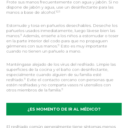
Frote sus manos frecuentemente con agua y jabón. Si no
dispone de jabón y agua, use un desinfectante para las
10,11
manos a base de alcohol.
Estornude y tosa en pañuelos desechables. Deseche los
pañuelos usados inmediatamente, luego lávese bien las
11
manos.
Además, enseñe a los niños a estornudar o toser
en la parte interior del codo para que no propaguen
11
gérmenes con sus manos.
Esto es muy importante
cuando no tienen un pañuelo a mano.
Manténgase alejado de los virus del resfriado. Limpie las
superficies de la cocina y el baño con desinfectante,
especialmente cuando alguien de su familia esté
11
resfriado.
Evite el contacto cercano con personas que
estén resfriadas y no comparta vasos ni utensilios con
11
otros miembros de la familia.
¿ES MOMENTO DE IR AL MÉDICO?
El resfriado común generalmente tiene síntomas menos