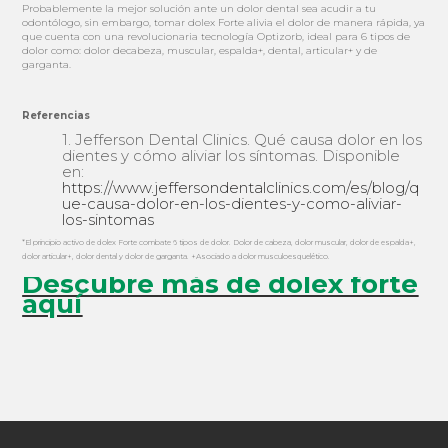
Probablemente la mejor solución ante un dolor dental sea acudir a tu
odontólogo, sin embargo, tomar dolex Forte alivia el dolor de manera rápida, ya
que cuenta con una revolucionaria tecnología Optizorb, ideal para 6 tipos de
dolor como: dolor decabeza, muscular, espalda+, dental, articular+ y de
garganta.
Referencias
1. Jefferson Dental Clinics. Qué causa dolor en los
dientes y cómo aliviar los síntomas. Disponible
en:
https://www.jeffersondentalclinics.com/es/blog/q
ue-causa-dolor-en-los-dientes-y-como-aliviar-
los-sintomas
*El principio activo de dolex Forte combate 6 tipos de dolor. Dolor de cabeza, dolor muscular, dolor de espalda+,
dolor articular+, dolor dental y dolor de garganta. +Asociado a dolor musculoesquelético.
Descubre más de dolex forte
aquí